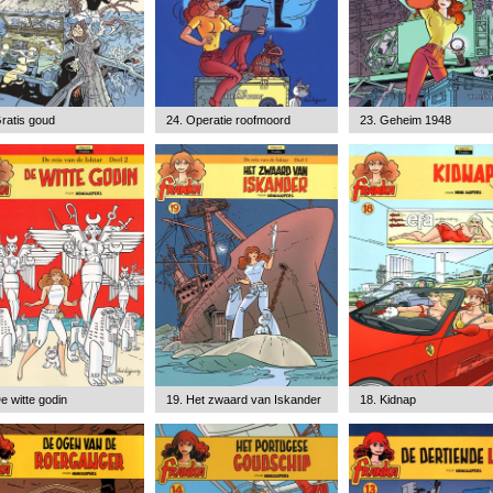
ratis goud
24. Operatie roofmoord
23. Geheim 1948
e witte godin
19. Het zwaard van Iskander
18. Kidnap