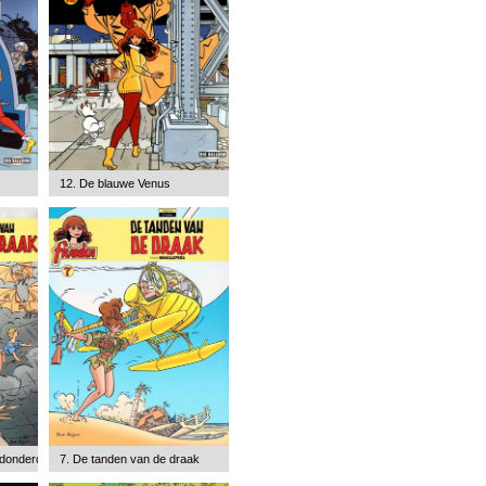
12. De blauwe Venus
 donderdraak
7. De tanden van de draak