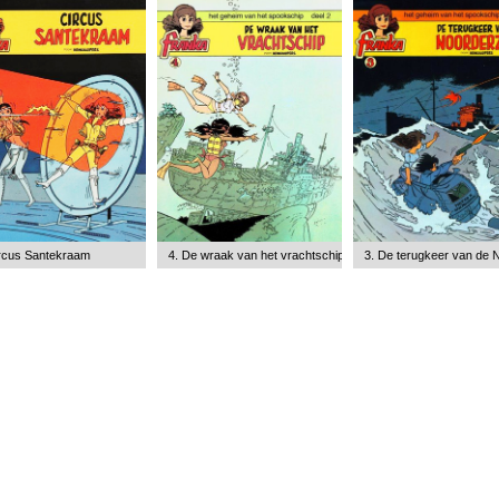
ircus Santekraam
4. De wraak van het vrachtschip
3. De terugkeer van de 