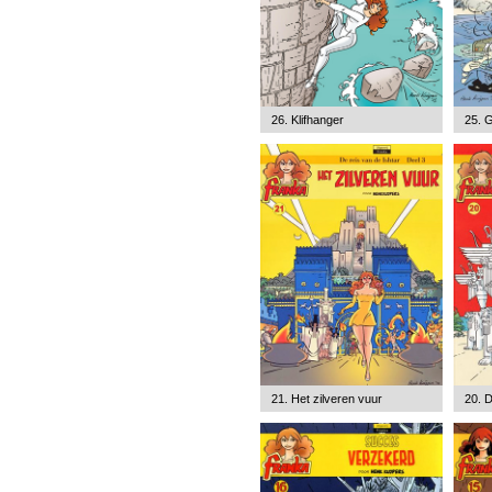
26. Klifhanger
25. G
21. Het zilveren vuur
20. D