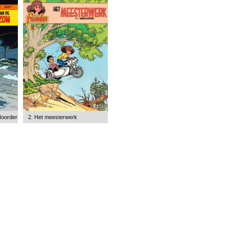
Noorderzon
2. Het meesterwerk