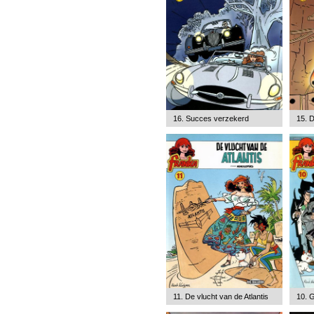
16. Succes verzekerd
15. 
11. De vlucht van de Atlantis
10. G