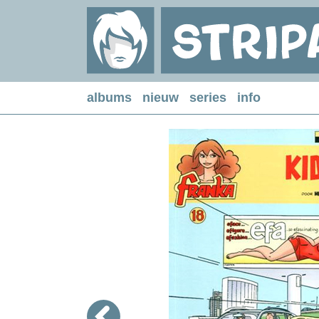
albums
nieuw
series
info