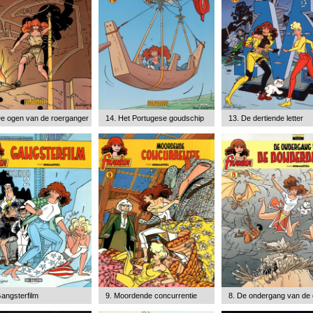
De ogen van de roerganger
14. Het Portugese goudschip
13. De dertiende letter
angsterfilm
9. Moordende concurrentie
8. De ondergang van de