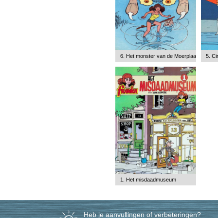
6. Het monster van de Moerplaat
5. C
1. Het misdaadmuseum
Heb je aanvullingen of verbeteringen?