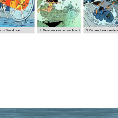
ircus Santekraam
4. De wraak van het vrachtschip
3. De terugkeer van de 