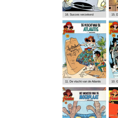
16. Succes verzekerd
15. 
11. De vlucht van de Atlantis
10. G