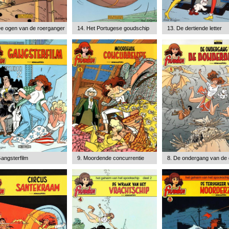
De ogen van de roerganger
14. Het Portugese goudschip
13. De dertiende letter
angsterfilm
9. Moordende concurrentie
8. De ondergang van de