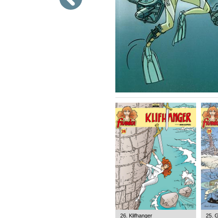
26. Klifhanger
25. G