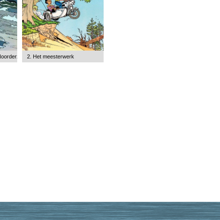
Noorderzon
2. Het meesterwerk