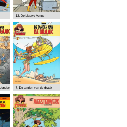
12. De blauwe Venus
 donderdraak
7. De tanden van de draak