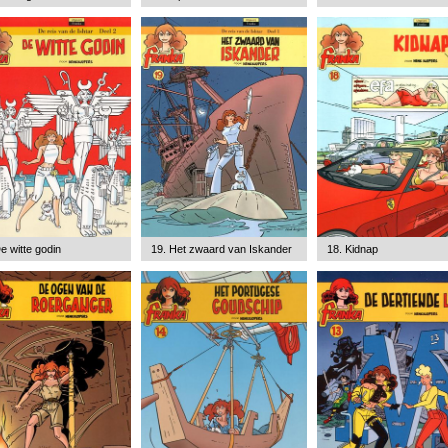
e witte godin
19. Het zwaard van Iskander
18. Kidnap