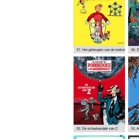
57. Het geheugen van de toekomst
56. 
52. De schaduwzijde van Z
51. A