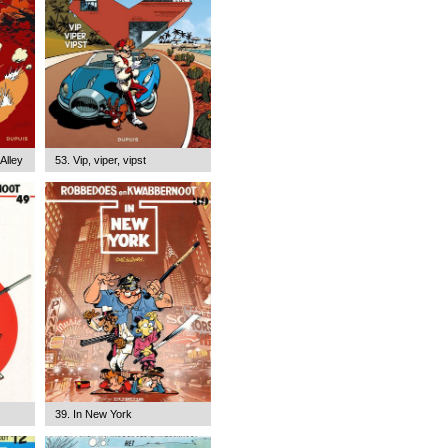
Alley
53. Vip, viper, vipst
39. In New York