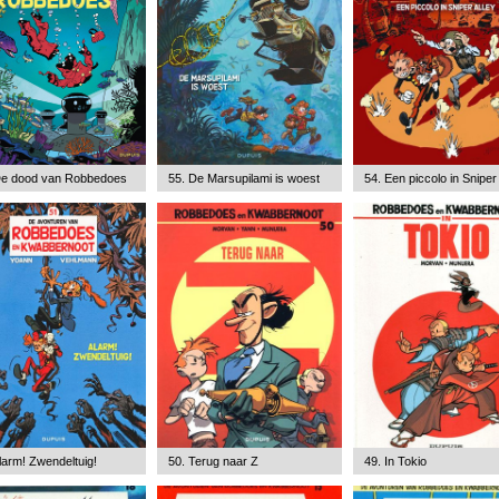
De dood van Robbedoes
55. De Marsupilami is woest
54. Een piccolo in Sniper 
larm! Zwendeltuig!
50. Terug naar Z
49. In Tokio