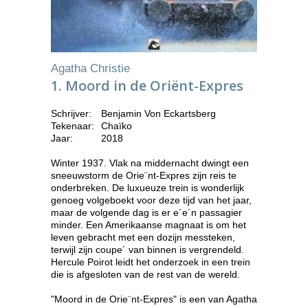
Agatha Christie
1. Moord in de Oriënt-Expres
Schrijver:
Benjamin Von Eckartsberg
Tekenaar:
Chaïko
Jaar:
2018
Winter 1937. Vlak na middernacht dwingt een
sneeuwstorm de Orie¨nt-Expres zijn reis te
onderbreken. De luxueuze trein is wonderlijk
genoeg volgeboekt voor deze tijd van het jaar,
maar de volgende dag is er e´e´n passagier
minder. Een Amerikaanse magnaat is om het
leven gebracht met een dozijn messteken,
terwijl zijn coupe´ van binnen is vergrendeld.
Hercule Poirot leidt het onderzoek in een trein
die is afgesloten van de rest van de wereld.
"Moord in de Orie¨nt-Expres" is een van Agatha