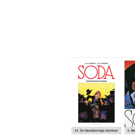
14. De bloeddorstige dominee
6. Bi