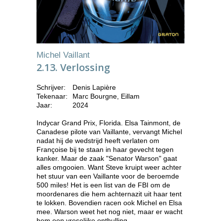
Michel Vaillant
2.13. Verlossing
Schrijver:
Denis Lapière
Tekenaar:
Marc Bourgne, Eillam
Jaar:
2024
Indycar Grand Prix, Florida. Elsa Tainmont, de
Canadese pilote van Vaillante, vervangt Michel
nadat hij de wedstrijd heeft verlaten om
Françoise bij te staan in haar gevecht tegen
kanker. Maar de zaak "Senator Warson" gaat
alles omgooien. Want Steve kruipt weer achter
het stuur van een Vaillante voor de beroemde
500 miles! Het is een list van de FBI om de
moordenares die hem achternazit uit haar tent
te lokken. Bovendien racen ook Michel en Elsa
mee. Warson weet het nog niet, maar er wacht
hem een vreselijke onthulling.